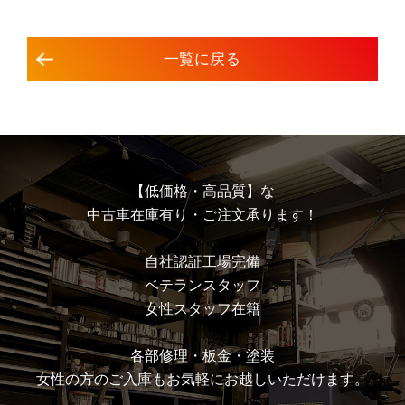
⼀覧に戻る
【低価格・高品質】な
中古車在庫有り・ご注文承ります！
⾃社認証⼯場完備
ベテランスタッフ
⼥性スタッフ在籍
各部修理・板⾦・塗装
⼥性の⽅のご⼊庫もお気軽にお越しいただけます。