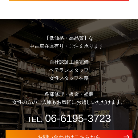
【低価格・高品質】な
中古車在庫有り・ご注文承ります！
⾃社認証⼯場完備
ベテランスタッフ
⼥性スタッフ在籍
各部修理・板⾦・塗装
⼥性の⽅のご⼊庫もお気軽にお越しいただけます。
06-6195-3723
TEL.
お問い合わせはこちらから