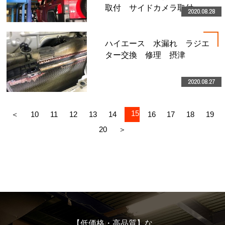
取付 サイドカメラ取付
2020.08.28
ハイエース 水漏れ ラジエ
ター交換 修理 摂津
2020.08.27
15
＜
10
11
12
13
14
16
17
18
19
20
＞
【低価格・高品質】な